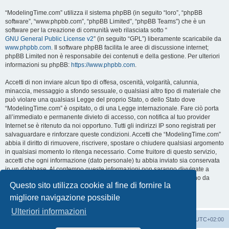
“ModelingTime.com” utilizza il sistema phpBB (in seguito “loro”, “phpBB
software”, “www.phpbb.com”, “phpBB Limited”, “phpBB Teams”) che è un
software per la creazione di comunità web rilasciata sotto “
GNU General Public License v2
” (in seguito “GPL”) liberamente scaricabile da
www.phpbb.com
. Il software phpBB facilita le aree di discussione internet;
phpBB Limited non è responsabile dei contenuti e della gestione. Per ulteriori
informazioni su phpBB:
https://www.phpbb.com
.
Accetti di non inviare alcun tipo di offesa, oscenità, volgarità, calunnia,
minaccia, messaggio a sfondo sessuale, o qualsiasi altro tipo di materiale che
può violare una qualsiasi Legge del proprio Stato, o dello Stato dove
“ModelingTime.com” è ospitato, o di una Legge internazionale. Fare ciò porta
all’immediato e permanente divieto di accesso, con notifica al tuo provider
Internet se è ritenuto da noi opportuno. Tutti gli indirizzi IP sono registrati per
salvaguardare e rinforzare queste condizioni. Accetti che “ModelingTime.com”
abbia il diritto di rimuovere, riscrivere, spostare o chiudere qualsiasi argomento
in qualsiasi momento lo ritenga necessario. Come fruitore di questo servizio,
accetti che ogni informazione (dato personale) tu abbia inviato sia conservata
in un database. Al contempo queste informazioni non saranno divulgate a
nessuno senza il tuo consenso, né “ModelingTime.com” o phpBB sono da
Questo sito utilizza cookie al fine di fornire la
ritenersi responsabili per qualsiasi violazione al sistema che possa
compromettere queste informazioni.
migliore navigazione possibile
Ulteriori informazioni
Indice
Contattaci
Cancella cookie
Tutti gli orari sono
UTC+02:00