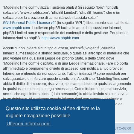
“ModelingTime.com” utilizza il sistema phpBB (in seguito “loro”, “phpBB
software”, “www.phpbb.com”, “phpBB Limited”, “phpBB Teams”) che è un
software per la creazione di comunità web rilasciata sotto “
GNU General Public License v2
” (in seguito “GPL”) liberamente scaricabile da
www.phpbb.com
. Il software phpBB facilita le aree di discussione internet;
phpBB Limited non è responsabile dei contenuti e della gestione. Per ulteriori
informazioni su phpBB:
https://www.phpbb.com
.
Accetti di non inviare alcun tipo di offesa, oscenità, volgarità, calunnia,
minaccia, messaggio a sfondo sessuale, o qualsiasi altro tipo di materiale che
può violare una qualsiasi Legge del proprio Stato, o dello Stato dove
“ModelingTime.com” è ospitato, o di una Legge internazionale. Fare ciò porta
all’immediato e permanente divieto di accesso, con notifica al tuo provider
Internet se è ritenuto da noi opportuno. Tutti gli indirizzi IP sono registrati per
salvaguardare e rinforzare queste condizioni. Accetti che “ModelingTime.com”
abbia il diritto di rimuovere, riscrivere, spostare o chiudere qualsiasi argomento
in qualsiasi momento lo ritenga necessario. Come fruitore di questo servizio,
accetti che ogni informazione (dato personale) tu abbia inviato sia conservata
in un database. Al contempo queste informazioni non saranno divulgate a
nessuno senza il tuo consenso, né “ModelingTime.com” o phpBB sono da
Questo sito utilizza cookie al fine di fornire la
ritenersi responsabili per qualsiasi violazione al sistema che possa
compromettere queste informazioni.
migliore navigazione possibile
Ulteriori informazioni
Indice
Contattaci
Cancella cookie
Tutti gli orari sono
UTC+02:00