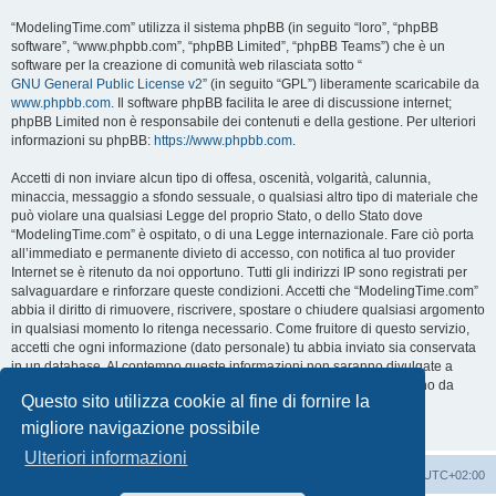
“ModelingTime.com” utilizza il sistema phpBB (in seguito “loro”, “phpBB
software”, “www.phpbb.com”, “phpBB Limited”, “phpBB Teams”) che è un
software per la creazione di comunità web rilasciata sotto “
GNU General Public License v2
” (in seguito “GPL”) liberamente scaricabile da
www.phpbb.com
. Il software phpBB facilita le aree di discussione internet;
phpBB Limited non è responsabile dei contenuti e della gestione. Per ulteriori
informazioni su phpBB:
https://www.phpbb.com
.
Accetti di non inviare alcun tipo di offesa, oscenità, volgarità, calunnia,
minaccia, messaggio a sfondo sessuale, o qualsiasi altro tipo di materiale che
può violare una qualsiasi Legge del proprio Stato, o dello Stato dove
“ModelingTime.com” è ospitato, o di una Legge internazionale. Fare ciò porta
all’immediato e permanente divieto di accesso, con notifica al tuo provider
Internet se è ritenuto da noi opportuno. Tutti gli indirizzi IP sono registrati per
salvaguardare e rinforzare queste condizioni. Accetti che “ModelingTime.com”
abbia il diritto di rimuovere, riscrivere, spostare o chiudere qualsiasi argomento
in qualsiasi momento lo ritenga necessario. Come fruitore di questo servizio,
accetti che ogni informazione (dato personale) tu abbia inviato sia conservata
in un database. Al contempo queste informazioni non saranno divulgate a
nessuno senza il tuo consenso, né “ModelingTime.com” o phpBB sono da
Questo sito utilizza cookie al fine di fornire la
ritenersi responsabili per qualsiasi violazione al sistema che possa
compromettere queste informazioni.
migliore navigazione possibile
Ulteriori informazioni
Indice
Contattaci
Cancella cookie
Tutti gli orari sono
UTC+02:00