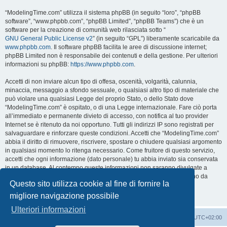
“ModelingTime.com” utilizza il sistema phpBB (in seguito “loro”, “phpBB
software”, “www.phpbb.com”, “phpBB Limited”, “phpBB Teams”) che è un
software per la creazione di comunità web rilasciata sotto “
GNU General Public License v2
” (in seguito “GPL”) liberamente scaricabile da
www.phpbb.com
. Il software phpBB facilita le aree di discussione internet;
phpBB Limited non è responsabile dei contenuti e della gestione. Per ulteriori
informazioni su phpBB:
https://www.phpbb.com
.
Accetti di non inviare alcun tipo di offesa, oscenità, volgarità, calunnia,
minaccia, messaggio a sfondo sessuale, o qualsiasi altro tipo di materiale che
può violare una qualsiasi Legge del proprio Stato, o dello Stato dove
“ModelingTime.com” è ospitato, o di una Legge internazionale. Fare ciò porta
all’immediato e permanente divieto di accesso, con notifica al tuo provider
Internet se è ritenuto da noi opportuno. Tutti gli indirizzi IP sono registrati per
salvaguardare e rinforzare queste condizioni. Accetti che “ModelingTime.com”
abbia il diritto di rimuovere, riscrivere, spostare o chiudere qualsiasi argomento
in qualsiasi momento lo ritenga necessario. Come fruitore di questo servizio,
accetti che ogni informazione (dato personale) tu abbia inviato sia conservata
in un database. Al contempo queste informazioni non saranno divulgate a
nessuno senza il tuo consenso, né “ModelingTime.com” o phpBB sono da
Questo sito utilizza cookie al fine di fornire la
ritenersi responsabili per qualsiasi violazione al sistema che possa
compromettere queste informazioni.
migliore navigazione possibile
Ulteriori informazioni
Indice
Contattaci
Cancella cookie
Tutti gli orari sono
UTC+02:00