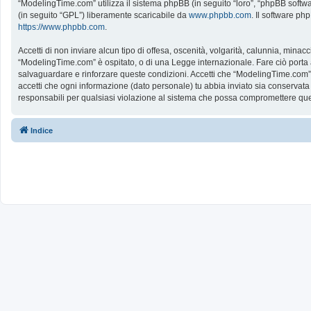
“ModelingTime.com” utilizza il sistema phpBB (in seguito “loro”, “phpBB softw
(in seguito “GPL”) liberamente scaricabile da
www.phpbb.com
. Il software ph
https://www.phpbb.com
.
Accetti di non inviare alcun tipo di offesa, oscenità, volgarità, calunnia, mina
“ModelingTime.com” è ospitato, o di una Legge internazionale. Fare ciò porta all
salvaguardare e rinforzare queste condizioni. Accetti che “ModelingTime.com” a
accetti che ogni informazione (dato personale) tu abbia inviato sia conserv
responsabili per qualsiasi violazione al sistema che possa compromettere que
Indice