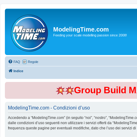
ModelingTime.com
Feeding your scale modelling passion since 2008!
FAQ
Regole
Indice
Group Build 
ModelingTime.com - Condizioni d’uso
Accedendo a “ModelingTime.com” (in seguito “noi”, “nostro”, “ModelingTime.com”
dalle condizioni d’uso seguenti non utilizzare i servizi offerti da “Modeling
frequenza queste pagine per eventuali modifiche, dato che l’uso dei servizi d