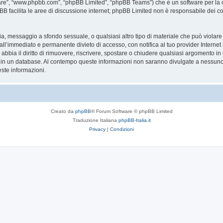
are”, “www.phpbb.com”, “phpBB Limited”, “phpBB Teams”) che è un software per la c
pBB facilita le aree di discussione internet; phpBB Limited non è responsabile dei co
ccia, messaggio a sfondo sessuale, o qualsiasi altro tipo di materiale che può violar
’immediato e permanente divieto di accesso, con notifica al tuo provider Internet se 
bbia il diritto di rimuovere, riscrivere, spostare o chiudere qualsiasi argomento in
ata in un database. Al contempo queste informazioni non saranno divulgate a nessu
ste informazioni.
Creato da
phpBB
® Forum Software © phpBB Limited
Traduzione Italiana
phpBB-Italia.it
Privacy
|
Condizioni