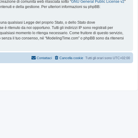
reazione di comunità web rilasciata sotto “
GNU General Public License v2
”
ntenuti e della gestione. Per ulteriori informazioni su phpBB:
e una qualsiasi Legge del proprio Stato, o dello Stato dove
è ritenuto da noi opportuno. Tutti gli indirizzi IP sono registrati per
 qualsiasi momento lo ritenga necessario. Come fruitore di questo servizio,
no senza il tuo consenso, né “ModelingTime.com” o phpBB sono da ritenersi
Contattaci
Cancella cookie
Tutti gli orari sono
UTC+02:00