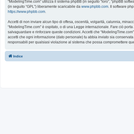
“ModelingTime.com” utilizza il sistema phpBB (in seguito “loro”, “phpBB softw
(in seguito “GPL”) liberamente scaricabile da
www.phpbb.com
. Il software ph
https://www.phpbb.com
.
Accetti di non inviare alcun tipo di offesa, oscenità, volgarità, calunnia, mina
“ModelingTime.com” è ospitato, o di una Legge internazionale. Fare ciò porta all
salvaguardare e rinforzare queste condizioni. Accetti che “ModelingTime.com” a
accetti che ogni informazione (dato personale) tu abbia inviato sia conserv
responsabili per qualsiasi violazione al sistema che possa compromettere que
Indice