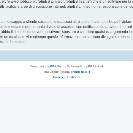
are”, “www.phpbb.com”, “phpBB Limited”, “phpBB Teams”) che è un software per la c
pBB facilita le aree di discussione internet; phpBB Limited non è responsabile dei co
ccia, messaggio a sfondo sessuale, o qualsiasi altro tipo di materiale che può violar
’immediato e permanente divieto di accesso, con notifica al tuo provider Internet se 
bbia il diritto di rimuovere, riscrivere, spostare o chiudere qualsiasi argomento in
ata in un database. Al contempo queste informazioni non saranno divulgate a nessu
ste informazioni.
Creato da
phpBB
® Forum Software © phpBB Limited
Traduzione Italiana
phpBB-Italia.it
Privacy
|
Condizioni