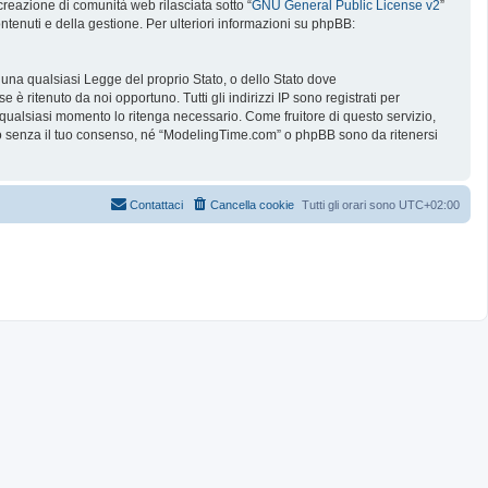
reazione di comunità web rilasciata sotto “
GNU General Public License v2
”
ntenuti e della gestione. Per ulteriori informazioni su phpBB:
e una qualsiasi Legge del proprio Stato, o dello Stato dove
è ritenuto da noi opportuno. Tutti gli indirizzi IP sono registrati per
 qualsiasi momento lo ritenga necessario. Come fruitore di questo servizio,
no senza il tuo consenso, né “ModelingTime.com” o phpBB sono da ritenersi
Contattaci
Cancella cookie
Tutti gli orari sono
UTC+02:00