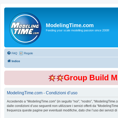
ModelingTime.com
Feeding your scale modelling passion since 2008!
FAQ
Regole
Indice
Group Build 
ModelingTime.com - Condizioni d’uso
Accedendo a “ModelingTime.com” (in seguito “noi”, “nostro”, “ModelingTime.com”
dalle condizioni d’uso seguenti non utilizzare i servizi offerti da “Modeling
frequenza queste pagine per eventuali modifiche, dato che l’uso dei servizi d