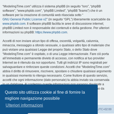
“ModelingTime.com” utilizza il sistema phpBB (in seguito “loro”, “phpBB
software”, “www.phpbb.com”, “phpBB Limited”, “phpBB Teams”) che è un
software per la creazione di comunità web rilasciata sotto “
GNU General Public License v2
” (in seguito “GPL”) liberamente scaricabile da
www.phpbb.com
. Il software phpBB facilita le aree di discussione internet;
phpBB Limited non è responsabile dei contenuti e della gestione. Per ulteriori
informazioni su phpBB:
https://www.phpbb.com
.
Accetti di non inviare alcun tipo di offesa, oscenità, volgarità, calunnia,
minaccia, messaggio a sfondo sessuale, o qualsiasi altro tipo di materiale che
può violare una qualsiasi Legge del proprio Stato, o dello Stato dove
“ModelingTime.com” è ospitato, o di una Legge internazionale. Fare ciò porta
all’immediato e permanente divieto di accesso, con notifica al tuo provider
Internet se è ritenuto da noi opportuno. Tutti gli indirizzi IP sono registrati per
salvaguardare e rinforzare queste condizioni. Accetti che “ModelingTime.com”
abbia il diritto di rimuovere, riscrivere, spostare o chiudere qualsiasi argomento
in qualsiasi momento lo ritenga necessario. Come fruitore di questo servizio,
accetti che ogni informazione (dato personale) tu abbia inviato sia conservata
in un database. Al contempo queste informazioni non saranno divulgate a
nessuno senza il tuo consenso, né “ModelingTime.com” o phpBB sono da
Questo sito utilizza cookie al fine di fornire la
ritenersi responsabili per qualsiasi violazione al sistema che possa
compromettere queste informazioni.
migliore navigazione possibile
Ulteriori informazioni
Indice
Contattaci
Cancella cookie
Tutti gli orari sono
UTC+02:00