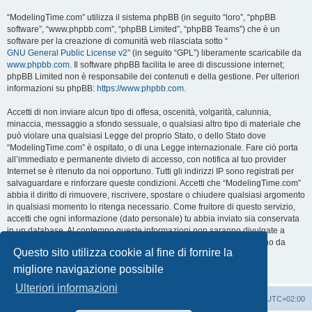
“ModelingTime.com” utilizza il sistema phpBB (in seguito “loro”, “phpBB
software”, “www.phpbb.com”, “phpBB Limited”, “phpBB Teams”) che è un
software per la creazione di comunità web rilasciata sotto “
GNU General Public License v2
” (in seguito “GPL”) liberamente scaricabile da
www.phpbb.com
. Il software phpBB facilita le aree di discussione internet;
phpBB Limited non è responsabile dei contenuti e della gestione. Per ulteriori
informazioni su phpBB:
https://www.phpbb.com
.
Accetti di non inviare alcun tipo di offesa, oscenità, volgarità, calunnia,
minaccia, messaggio a sfondo sessuale, o qualsiasi altro tipo di materiale che
può violare una qualsiasi Legge del proprio Stato, o dello Stato dove
“ModelingTime.com” è ospitato, o di una Legge internazionale. Fare ciò porta
all’immediato e permanente divieto di accesso, con notifica al tuo provider
Internet se è ritenuto da noi opportuno. Tutti gli indirizzi IP sono registrati per
salvaguardare e rinforzare queste condizioni. Accetti che “ModelingTime.com”
abbia il diritto di rimuovere, riscrivere, spostare o chiudere qualsiasi argomento
in qualsiasi momento lo ritenga necessario. Come fruitore di questo servizio,
accetti che ogni informazione (dato personale) tu abbia inviato sia conservata
in un database. Al contempo queste informazioni non saranno divulgate a
nessuno senza il tuo consenso, né “ModelingTime.com” o phpBB sono da
Questo sito utilizza cookie al fine di fornire la
ritenersi responsabili per qualsiasi violazione al sistema che possa
compromettere queste informazioni.
migliore navigazione possibile
Ulteriori informazioni
Indice
Contattaci
Cancella cookie
Tutti gli orari sono
UTC+02:00