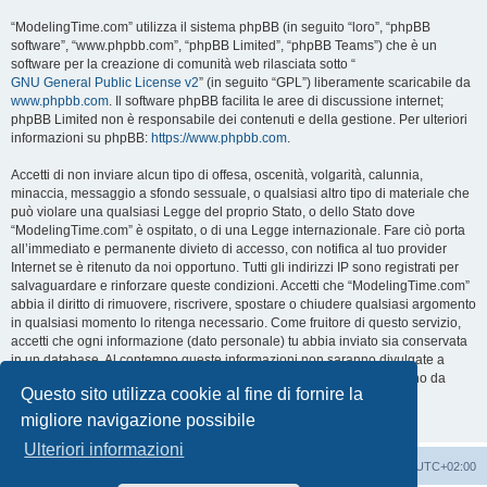
“ModelingTime.com” utilizza il sistema phpBB (in seguito “loro”, “phpBB
software”, “www.phpbb.com”, “phpBB Limited”, “phpBB Teams”) che è un
software per la creazione di comunità web rilasciata sotto “
GNU General Public License v2
” (in seguito “GPL”) liberamente scaricabile da
www.phpbb.com
. Il software phpBB facilita le aree di discussione internet;
phpBB Limited non è responsabile dei contenuti e della gestione. Per ulteriori
informazioni su phpBB:
https://www.phpbb.com
.
Accetti di non inviare alcun tipo di offesa, oscenità, volgarità, calunnia,
minaccia, messaggio a sfondo sessuale, o qualsiasi altro tipo di materiale che
può violare una qualsiasi Legge del proprio Stato, o dello Stato dove
“ModelingTime.com” è ospitato, o di una Legge internazionale. Fare ciò porta
all’immediato e permanente divieto di accesso, con notifica al tuo provider
Internet se è ritenuto da noi opportuno. Tutti gli indirizzi IP sono registrati per
salvaguardare e rinforzare queste condizioni. Accetti che “ModelingTime.com”
abbia il diritto di rimuovere, riscrivere, spostare o chiudere qualsiasi argomento
in qualsiasi momento lo ritenga necessario. Come fruitore di questo servizio,
accetti che ogni informazione (dato personale) tu abbia inviato sia conservata
in un database. Al contempo queste informazioni non saranno divulgate a
nessuno senza il tuo consenso, né “ModelingTime.com” o phpBB sono da
Questo sito utilizza cookie al fine di fornire la
ritenersi responsabili per qualsiasi violazione al sistema che possa
compromettere queste informazioni.
migliore navigazione possibile
Ulteriori informazioni
Indice
Contattaci
Cancella cookie
Tutti gli orari sono
UTC+02:00