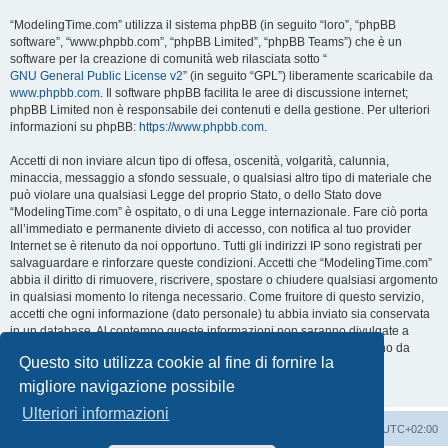
“ModelingTime.com” utilizza il sistema phpBB (in seguito “loro”, “phpBB
software”, “www.phpbb.com”, “phpBB Limited”, “phpBB Teams”) che è un
software per la creazione di comunità web rilasciata sotto “
GNU General Public License v2
” (in seguito “GPL”) liberamente scaricabile da
www.phpbb.com
. Il software phpBB facilita le aree di discussione internet;
phpBB Limited non è responsabile dei contenuti e della gestione. Per ulteriori
informazioni su phpBB:
https://www.phpbb.com
.
Accetti di non inviare alcun tipo di offesa, oscenità, volgarità, calunnia,
minaccia, messaggio a sfondo sessuale, o qualsiasi altro tipo di materiale che
può violare una qualsiasi Legge del proprio Stato, o dello Stato dove
“ModelingTime.com” è ospitato, o di una Legge internazionale. Fare ciò porta
all’immediato e permanente divieto di accesso, con notifica al tuo provider
Internet se è ritenuto da noi opportuno. Tutti gli indirizzi IP sono registrati per
salvaguardare e rinforzare queste condizioni. Accetti che “ModelingTime.com”
abbia il diritto di rimuovere, riscrivere, spostare o chiudere qualsiasi argomento
in qualsiasi momento lo ritenga necessario. Come fruitore di questo servizio,
accetti che ogni informazione (dato personale) tu abbia inviato sia conservata
in un database. Al contempo queste informazioni non saranno divulgate a
nessuno senza il tuo consenso, né “ModelingTime.com” o phpBB sono da
Questo sito utilizza cookie al fine di fornire la
ritenersi responsabili per qualsiasi violazione al sistema che possa
compromettere queste informazioni.
migliore navigazione possibile
Ulteriori informazioni
Indice
Contattaci
Cancella cookie
Tutti gli orari sono
UTC+02:00