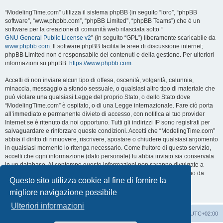
“ModelingTime.com” utilizza il sistema phpBB (in seguito “loro”, “phpBB
software”, “www.phpbb.com”, “phpBB Limited”, “phpBB Teams”) che è un
software per la creazione di comunità web rilasciata sotto “
GNU General Public License v2
” (in seguito “GPL”) liberamente scaricabile da
www.phpbb.com
. Il software phpBB facilita le aree di discussione internet;
phpBB Limited non è responsabile dei contenuti e della gestione. Per ulteriori
informazioni su phpBB:
https://www.phpbb.com
.
Accetti di non inviare alcun tipo di offesa, oscenità, volgarità, calunnia,
minaccia, messaggio a sfondo sessuale, o qualsiasi altro tipo di materiale che
può violare una qualsiasi Legge del proprio Stato, o dello Stato dove
“ModelingTime.com” è ospitato, o di una Legge internazionale. Fare ciò porta
all’immediato e permanente divieto di accesso, con notifica al tuo provider
Internet se è ritenuto da noi opportuno. Tutti gli indirizzi IP sono registrati per
salvaguardare e rinforzare queste condizioni. Accetti che “ModelingTime.com”
abbia il diritto di rimuovere, riscrivere, spostare o chiudere qualsiasi argomento
in qualsiasi momento lo ritenga necessario. Come fruitore di questo servizio,
accetti che ogni informazione (dato personale) tu abbia inviato sia conservata
in un database. Al contempo queste informazioni non saranno divulgate a
nessuno senza il tuo consenso, né “ModelingTime.com” o phpBB sono da
Questo sito utilizza cookie al fine di fornire la
ritenersi responsabili per qualsiasi violazione al sistema che possa
compromettere queste informazioni.
migliore navigazione possibile
Ulteriori informazioni
Indice
Contattaci
Cancella cookie
Tutti gli orari sono
UTC+02:00