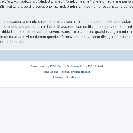
are”, “www.phpbb.com”, “phpBB Limited”, “phpBB Teams”) che è un software per la c
pBB facilita le aree di discussione internet; phpBB Limited non è responsabile dei co
ccia, messaggio a sfondo sessuale, o qualsiasi altro tipo di materiale che può violar
’immediato e permanente divieto di accesso, con notifica al tuo provider Internet se 
bbia il diritto di rimuovere, riscrivere, spostare o chiudere qualsiasi argomento in
ata in un database. Al contempo queste informazioni non saranno divulgate a nessu
ste informazioni.
Creato da
phpBB
® Forum Software © phpBB Limited
Traduzione Italiana
phpBB-Italia.it
Privacy
|
Condizioni