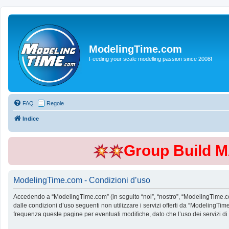
ModelingTime.com
Feeding your scale modelling passion since 2008!
FAQ
Regole
Indice
Group Build 
ModelingTime.com - Condizioni d’uso
Accedendo a “ModelingTime.com” (in seguito “noi”, “nostro”, “ModelingTime.com”
dalle condizioni d’uso seguenti non utilizzare i servizi offerti da “Modeling
frequenza queste pagine per eventuali modifiche, dato che l’uso dei servizi d