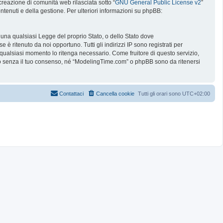
reazione di comunità web rilasciata sotto “
GNU General Public License v2
”
ntenuti e della gestione. Per ulteriori informazioni su phpBB:
e una qualsiasi Legge del proprio Stato, o dello Stato dove
è ritenuto da noi opportuno. Tutti gli indirizzi IP sono registrati per
 qualsiasi momento lo ritenga necessario. Come fruitore di questo servizio,
no senza il tuo consenso, né “ModelingTime.com” o phpBB sono da ritenersi
Contattaci
Cancella cookie
Tutti gli orari sono
UTC+02:00