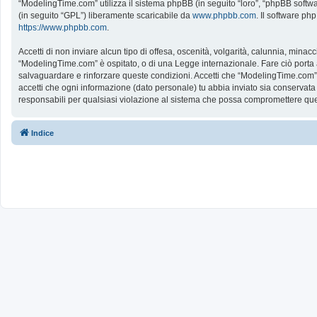
“ModelingTime.com” utilizza il sistema phpBB (in seguito “loro”, “phpBB softw
(in seguito “GPL”) liberamente scaricabile da
www.phpbb.com
. Il software ph
https://www.phpbb.com
.
Accetti di non inviare alcun tipo di offesa, oscenità, volgarità, calunnia, mina
“ModelingTime.com” è ospitato, o di una Legge internazionale. Fare ciò porta all
salvaguardare e rinforzare queste condizioni. Accetti che “ModelingTime.com” a
accetti che ogni informazione (dato personale) tu abbia inviato sia conserv
responsabili per qualsiasi violazione al sistema che possa compromettere que
Indice