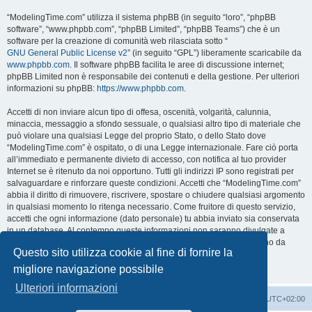
“ModelingTime.com” utilizza il sistema phpBB (in seguito “loro”, “phpBB
software”, “www.phpbb.com”, “phpBB Limited”, “phpBB Teams”) che è un
software per la creazione di comunità web rilasciata sotto “
GNU General Public License v2
” (in seguito “GPL”) liberamente scaricabile da
www.phpbb.com
. Il software phpBB facilita le aree di discussione internet;
phpBB Limited non è responsabile dei contenuti e della gestione. Per ulteriori
informazioni su phpBB:
https://www.phpbb.com
.
Accetti di non inviare alcun tipo di offesa, oscenità, volgarità, calunnia,
minaccia, messaggio a sfondo sessuale, o qualsiasi altro tipo di materiale che
può violare una qualsiasi Legge del proprio Stato, o dello Stato dove
“ModelingTime.com” è ospitato, o di una Legge internazionale. Fare ciò porta
all’immediato e permanente divieto di accesso, con notifica al tuo provider
Internet se è ritenuto da noi opportuno. Tutti gli indirizzi IP sono registrati per
salvaguardare e rinforzare queste condizioni. Accetti che “ModelingTime.com”
abbia il diritto di rimuovere, riscrivere, spostare o chiudere qualsiasi argomento
in qualsiasi momento lo ritenga necessario. Come fruitore di questo servizio,
accetti che ogni informazione (dato personale) tu abbia inviato sia conservata
in un database. Al contempo queste informazioni non saranno divulgate a
nessuno senza il tuo consenso, né “ModelingTime.com” o phpBB sono da
Questo sito utilizza cookie al fine di fornire la
ritenersi responsabili per qualsiasi violazione al sistema che possa
compromettere queste informazioni.
migliore navigazione possibile
Ulteriori informazioni
Indice
Contattaci
Cancella cookie
Tutti gli orari sono
UTC+02:00