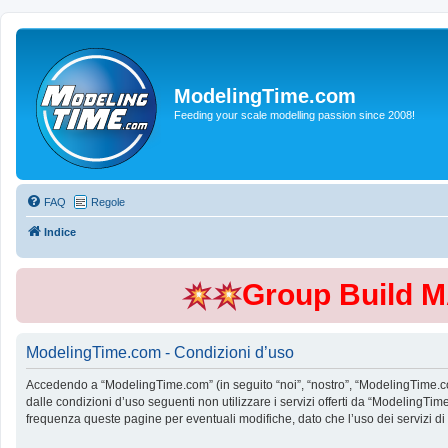
ModelingTime.com
Feeding your scale modelling passion since 2008!
FAQ
Regole
Indice
Group Build 
ModelingTime.com - Condizioni d’uso
Accedendo a “ModelingTime.com” (in seguito “noi”, “nostro”, “ModelingTime.com”
dalle condizioni d’uso seguenti non utilizzare i servizi offerti da “Modeling
frequenza queste pagine per eventuali modifiche, dato che l’uso dei servizi d