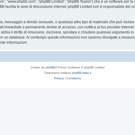
are”, “www.phpbb.com”, “phpBB Limited”, “phpBB Teams”) che è un software per la c
pBB facilita le aree di discussione internet; phpBB Limited non è responsabile dei co
ccia, messaggio a sfondo sessuale, o qualsiasi altro tipo di materiale che può violar
’immediato e permanente divieto di accesso, con notifica al tuo provider Internet se 
bbia il diritto di rimuovere, riscrivere, spostare o chiudere qualsiasi argomento in
ata in un database. Al contempo queste informazioni non saranno divulgate a nessu
ste informazioni.
Creato da
phpBB
® Forum Software © phpBB Limited
Traduzione Italiana
phpBB-Italia.it
Privacy
|
Condizioni