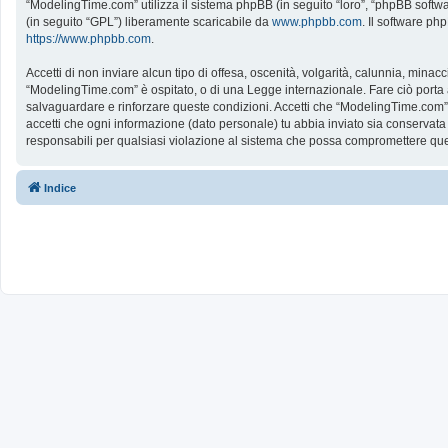
“ModelingTime.com” utilizza il sistema phpBB (in seguito “loro”, “phpBB softw
(in seguito “GPL”) liberamente scaricabile da
www.phpbb.com
. Il software ph
https://www.phpbb.com
.
Accetti di non inviare alcun tipo di offesa, oscenità, volgarità, calunnia, mina
“ModelingTime.com” è ospitato, o di una Legge internazionale. Fare ciò porta all
salvaguardare e rinforzare queste condizioni. Accetti che “ModelingTime.com” a
accetti che ogni informazione (dato personale) tu abbia inviato sia conserv
responsabili per qualsiasi violazione al sistema che possa compromettere que
Indice