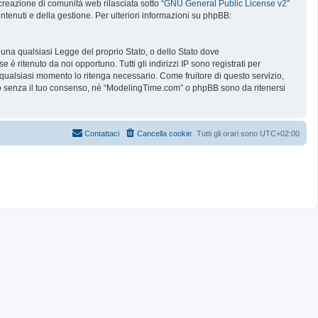
reazione di comunità web rilasciata sotto “
GNU General Public License v2
”
ntenuti e della gestione. Per ulteriori informazioni su phpBB:
e una qualsiasi Legge del proprio Stato, o dello Stato dove
è ritenuto da noi opportuno. Tutti gli indirizzi IP sono registrati per
 qualsiasi momento lo ritenga necessario. Come fruitore di questo servizio,
no senza il tuo consenso, né “ModelingTime.com” o phpBB sono da ritenersi
Contattaci
Cancella cookie
Tutti gli orari sono
UTC+02:00