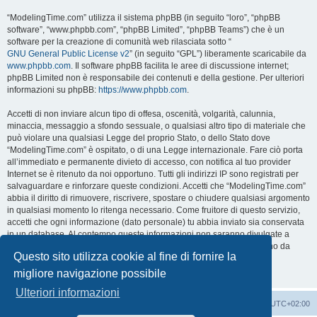
“ModelingTime.com” utilizza il sistema phpBB (in seguito “loro”, “phpBB
software”, “www.phpbb.com”, “phpBB Limited”, “phpBB Teams”) che è un
software per la creazione di comunità web rilasciata sotto “
GNU General Public License v2
” (in seguito “GPL”) liberamente scaricabile da
www.phpbb.com
. Il software phpBB facilita le aree di discussione internet;
phpBB Limited non è responsabile dei contenuti e della gestione. Per ulteriori
informazioni su phpBB:
https://www.phpbb.com
.
Accetti di non inviare alcun tipo di offesa, oscenità, volgarità, calunnia,
minaccia, messaggio a sfondo sessuale, o qualsiasi altro tipo di materiale che
può violare una qualsiasi Legge del proprio Stato, o dello Stato dove
“ModelingTime.com” è ospitato, o di una Legge internazionale. Fare ciò porta
all’immediato e permanente divieto di accesso, con notifica al tuo provider
Internet se è ritenuto da noi opportuno. Tutti gli indirizzi IP sono registrati per
salvaguardare e rinforzare queste condizioni. Accetti che “ModelingTime.com”
abbia il diritto di rimuovere, riscrivere, spostare o chiudere qualsiasi argomento
in qualsiasi momento lo ritenga necessario. Come fruitore di questo servizio,
accetti che ogni informazione (dato personale) tu abbia inviato sia conservata
in un database. Al contempo queste informazioni non saranno divulgate a
nessuno senza il tuo consenso, né “ModelingTime.com” o phpBB sono da
Questo sito utilizza cookie al fine di fornire la
ritenersi responsabili per qualsiasi violazione al sistema che possa
compromettere queste informazioni.
migliore navigazione possibile
Ulteriori informazioni
Indice
Contattaci
Cancella cookie
Tutti gli orari sono
UTC+02:00