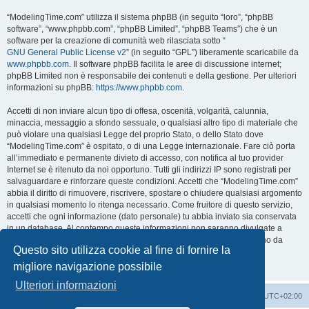
“ModelingTime.com” utilizza il sistema phpBB (in seguito “loro”, “phpBB
software”, “www.phpbb.com”, “phpBB Limited”, “phpBB Teams”) che è un
software per la creazione di comunità web rilasciata sotto “
GNU General Public License v2
” (in seguito “GPL”) liberamente scaricabile da
www.phpbb.com
. Il software phpBB facilita le aree di discussione internet;
phpBB Limited non è responsabile dei contenuti e della gestione. Per ulteriori
informazioni su phpBB:
https://www.phpbb.com
.
Accetti di non inviare alcun tipo di offesa, oscenità, volgarità, calunnia,
minaccia, messaggio a sfondo sessuale, o qualsiasi altro tipo di materiale che
può violare una qualsiasi Legge del proprio Stato, o dello Stato dove
“ModelingTime.com” è ospitato, o di una Legge internazionale. Fare ciò porta
all’immediato e permanente divieto di accesso, con notifica al tuo provider
Internet se è ritenuto da noi opportuno. Tutti gli indirizzi IP sono registrati per
salvaguardare e rinforzare queste condizioni. Accetti che “ModelingTime.com”
abbia il diritto di rimuovere, riscrivere, spostare o chiudere qualsiasi argomento
in qualsiasi momento lo ritenga necessario. Come fruitore di questo servizio,
accetti che ogni informazione (dato personale) tu abbia inviato sia conservata
in un database. Al contempo queste informazioni non saranno divulgate a
nessuno senza il tuo consenso, né “ModelingTime.com” o phpBB sono da
Questo sito utilizza cookie al fine di fornire la
ritenersi responsabili per qualsiasi violazione al sistema che possa
compromettere queste informazioni.
migliore navigazione possibile
Ulteriori informazioni
Indice
Contattaci
Cancella cookie
Tutti gli orari sono
UTC+02:00