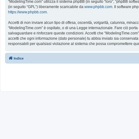
“ModelingTime.com” utilizza il sistema phpBB (in seguito “loro”, “phpBB softw
(in seguito “GPL”) liberamente scaricabile da
www.phpbb.com
. Il software ph
https://www.phpbb.com
.
Accetti di non inviare alcun tipo di offesa, oscenità, volgarità, calunnia, mina
“ModelingTime.com” è ospitato, o di una Legge internazionale. Fare ciò porta all
salvaguardare e rinforzare queste condizioni. Accetti che “ModelingTime.com” a
accetti che ogni informazione (dato personale) tu abbia inviato sia conserv
responsabili per qualsiasi violazione al sistema che possa compromettere que
Indice