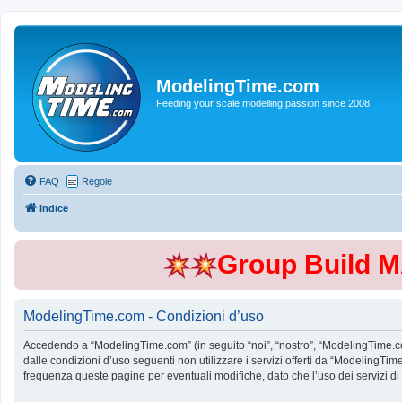
ModelingTime.com
Feeding your scale modelling passion since 2008!
FAQ
Regole
Indice
Group Build 
ModelingTime.com - Condizioni d’uso
Accedendo a “ModelingTime.com” (in seguito “noi”, “nostro”, “ModelingTime.com”
dalle condizioni d’uso seguenti non utilizzare i servizi offerti da “Modeling
frequenza queste pagine per eventuali modifiche, dato che l’uso dei servizi d