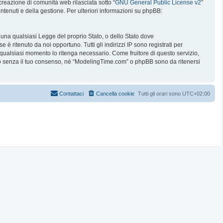
reazione di comunità web rilasciata sotto “
GNU General Public License v2
”
ntenuti e della gestione. Per ulteriori informazioni su phpBB:
e una qualsiasi Legge del proprio Stato, o dello Stato dove
è ritenuto da noi opportuno. Tutti gli indirizzi IP sono registrati per
 qualsiasi momento lo ritenga necessario. Come fruitore di questo servizio,
no senza il tuo consenso, né “ModelingTime.com” o phpBB sono da ritenersi
Contattaci
Cancella cookie
Tutti gli orari sono
UTC+02:00