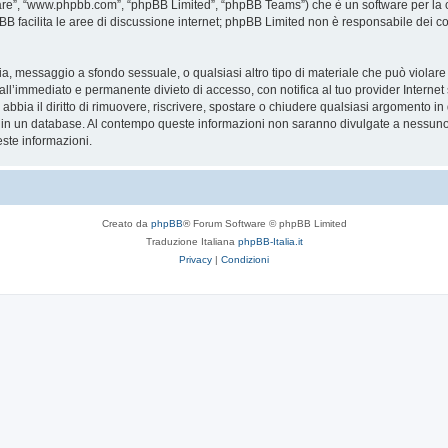
are”, “www.phpbb.com”, “phpBB Limited”, “phpBB Teams”) che è un software per la c
pBB facilita le aree di discussione internet; phpBB Limited non è responsabile dei co
ccia, messaggio a sfondo sessuale, o qualsiasi altro tipo di materiale che può violar
’immediato e permanente divieto di accesso, con notifica al tuo provider Internet se 
bbia il diritto di rimuovere, riscrivere, spostare o chiudere qualsiasi argomento in
ata in un database. Al contempo queste informazioni non saranno divulgate a nessu
ste informazioni.
Creato da
phpBB
® Forum Software © phpBB Limited
Traduzione Italiana
phpBB-Italia.it
Privacy
|
Condizioni