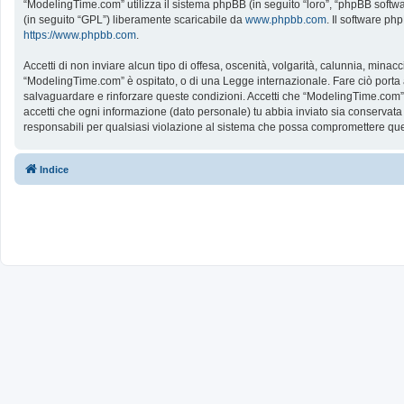
“ModelingTime.com” utilizza il sistema phpBB (in seguito “loro”, “phpBB softw
(in seguito “GPL”) liberamente scaricabile da
www.phpbb.com
. Il software ph
https://www.phpbb.com
.
Accetti di non inviare alcun tipo di offesa, oscenità, volgarità, calunnia, mina
“ModelingTime.com” è ospitato, o di una Legge internazionale. Fare ciò porta all
salvaguardare e rinforzare queste condizioni. Accetti che “ModelingTime.com” a
accetti che ogni informazione (dato personale) tu abbia inviato sia conserv
responsabili per qualsiasi violazione al sistema che possa compromettere que
Indice