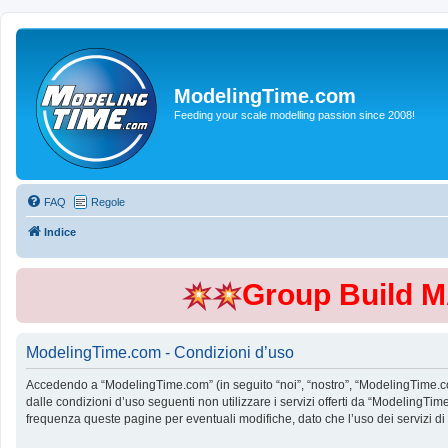
ModelingTime.com
Feeding your scale modelling passion since 2008!
FAQ
Regole
Indice
Group Build 
ModelingTime.com - Condizioni d’uso
Accedendo a “ModelingTime.com” (in seguito “noi”, “nostro”, “ModelingTime.com”
dalle condizioni d’uso seguenti non utilizzare i servizi offerti da “Modeling
frequenza queste pagine per eventuali modifiche, dato che l’uso dei servizi d