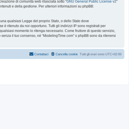
reazione di comunità web rilasciata sotto “
GNU General Public License v2
”
ntenuti e della gestione. Per ulteriori informazioni su phpBB:
e una qualsiasi Legge del proprio Stato, o dello Stato dove
è ritenuto da noi opportuno. Tutti gli indirizzi IP sono registrati per
 qualsiasi momento lo ritenga necessario. Come fruitore di questo servizio,
no senza il tuo consenso, né “ModelingTime.com” o phpBB sono da ritenersi
Contattaci
Cancella cookie
Tutti gli orari sono
UTC+02:00