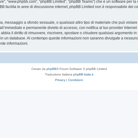
are”, “www.phpbb.com”, “phpBB Limited”, “phpBB Teams”) che è un software per la c
pBB facilita le aree di discussione internet; phpBB Limited non è responsabile dei co
ccia, messaggio a sfondo sessuale, o qualsiasi altro tipo di materiale che può violar
’immediato e permanente divieto di accesso, con notifica al tuo provider Internet se 
bbia il diritto di rimuovere, riscrivere, spostare o chiudere qualsiasi argomento in
ata in un database. Al contempo queste informazioni non saranno divulgate a nessu
ste informazioni.
Creato da
phpBB
® Forum Software © phpBB Limited
Traduzione Italiana
phpBB-Italia.it
Privacy
|
Condizioni