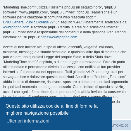
“ModelingTime.com” utilizza il sistema phpBB (in seguito “loro”, “phpBB
software”, “www.phpbb.com”, “phpBB Limited”, “phpBB Teams”) che è un
software per la creazione di comunità web rilasciata sotto “
GNU General Public License v2
” (in seguito “GPL”) liberamente scaricabile da
www.phpbb.com
. Il software phpBB facilita le aree di discussione internet;
phpBB Limited non è responsabile dei contenuti e della gestione. Per ulteriori
informazioni su phpBB:
https://www.phpbb.com
.
Accetti di non inviare alcun tipo di offesa, oscenità, volgarità, calunnia,
minaccia, messaggio a sfondo sessuale, o qualsiasi altro tipo di materiale che
può violare una qualsiasi Legge del proprio Stato, o dello Stato dove
“ModelingTime.com” è ospitato, o di una Legge internazionale. Fare ciò porta
all’immediato e permanente divieto di accesso, con notifica al tuo provider
Internet se è ritenuto da noi opportuno. Tutti gli indirizzi IP sono registrati per
salvaguardare e rinforzare queste condizioni. Accetti che “ModelingTime.com”
abbia il diritto di rimuovere, riscrivere, spostare o chiudere qualsiasi argomento
in qualsiasi momento lo ritenga necessario. Come fruitore di questo servizio,
accetti che ogni informazione (dato personale) tu abbia inviato sia conservata
in un database. Al contempo queste informazioni non saranno divulgate a
nessuno senza il tuo consenso, né “ModelingTime.com” o phpBB sono da
Questo sito utilizza cookie al fine di fornire la
ritenersi responsabili per qualsiasi violazione al sistema che possa
compromettere queste informazioni.
migliore navigazione possibile
Ulteriori informazioni
Indice
Contattaci
Cancella cookie
Tutti gli orari sono
UTC+02:00