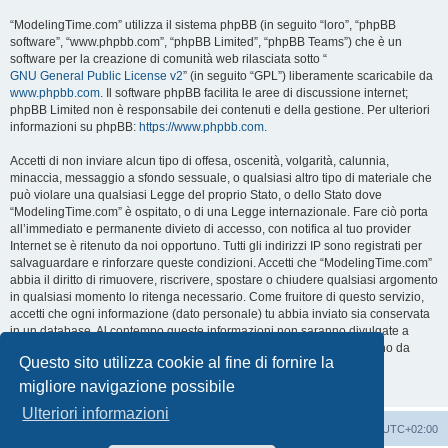
“ModelingTime.com” utilizza il sistema phpBB (in seguito “loro”, “phpBB
software”, “www.phpbb.com”, “phpBB Limited”, “phpBB Teams”) che è un
software per la creazione di comunità web rilasciata sotto “
GNU General Public License v2
” (in seguito “GPL”) liberamente scaricabile da
www.phpbb.com
. Il software phpBB facilita le aree di discussione internet;
phpBB Limited non è responsabile dei contenuti e della gestione. Per ulteriori
informazioni su phpBB:
https://www.phpbb.com
.
Accetti di non inviare alcun tipo di offesa, oscenità, volgarità, calunnia,
minaccia, messaggio a sfondo sessuale, o qualsiasi altro tipo di materiale che
può violare una qualsiasi Legge del proprio Stato, o dello Stato dove
“ModelingTime.com” è ospitato, o di una Legge internazionale. Fare ciò porta
all’immediato e permanente divieto di accesso, con notifica al tuo provider
Internet se è ritenuto da noi opportuno. Tutti gli indirizzi IP sono registrati per
salvaguardare e rinforzare queste condizioni. Accetti che “ModelingTime.com”
abbia il diritto di rimuovere, riscrivere, spostare o chiudere qualsiasi argomento
in qualsiasi momento lo ritenga necessario. Come fruitore di questo servizio,
accetti che ogni informazione (dato personale) tu abbia inviato sia conservata
in un database. Al contempo queste informazioni non saranno divulgate a
nessuno senza il tuo consenso, né “ModelingTime.com” o phpBB sono da
Questo sito utilizza cookie al fine di fornire la
ritenersi responsabili per qualsiasi violazione al sistema che possa
compromettere queste informazioni.
migliore navigazione possibile
Ulteriori informazioni
Indice
Contattaci
Cancella cookie
Tutti gli orari sono
UTC+02:00