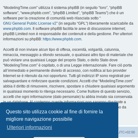
“ModelingTime.com” utilizza il sistema phpBB (in seguito “loro”, “phpBB
software”, “www.phpbb.com”, “phpBB Limited”, “phpBB Teams”) che è un
software per la creazione di comunità web rilasciata sotto “
GNU General Public License v2
” (in seguito “GPL”) liberamente scaricabile da
www.phpbb.com
. Il software phpBB facilita le aree di discussione internet;
phpBB Limited non è responsabile dei contenuti e della gestione. Per ulteriori
informazioni su phpBB:
https://www.phpbb.com
.
Accetti di non inviare alcun tipo di offesa, oscenità, volgarità, calunnia,
minaccia, messaggio a sfondo sessuale, o qualsiasi altro tipo di materiale che
può violare una qualsiasi Legge del proprio Stato, o dello Stato dove
“ModelingTime.com” è ospitato, o di una Legge internazionale. Fare ciò porta
all’immediato e permanente divieto di accesso, con notifica al tuo provider
Internet se è ritenuto da noi opportuno. Tutti gli indirizzi IP sono registrati per
salvaguardare e rinforzare queste condizioni. Accetti che “ModelingTime.com”
abbia il diritto di rimuovere, riscrivere, spostare o chiudere qualsiasi argomento
in qualsiasi momento lo ritenga necessario. Come fruitore di questo servizio,
accetti che ogni informazione (dato personale) tu abbia inviato sia conservata
in un database. Al contempo queste informazioni non saranno divulgate a
nessuno senza il tuo consenso, né “ModelingTime.com” o phpBB sono da
Questo sito utilizza cookie al fine di fornire la
ritenersi responsabili per qualsiasi violazione al sistema che possa
compromettere queste informazioni.
migliore navigazione possibile
Ulteriori informazioni
Indice
Contattaci
Cancella cookie
Tutti gli orari sono
UTC+02:00