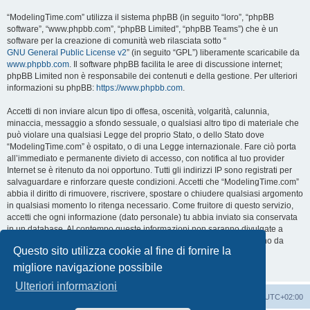
“ModelingTime.com” utilizza il sistema phpBB (in seguito “loro”, “phpBB
software”, “www.phpbb.com”, “phpBB Limited”, “phpBB Teams”) che è un
software per la creazione di comunità web rilasciata sotto “
GNU General Public License v2
” (in seguito “GPL”) liberamente scaricabile da
www.phpbb.com
. Il software phpBB facilita le aree di discussione internet;
phpBB Limited non è responsabile dei contenuti e della gestione. Per ulteriori
informazioni su phpBB:
https://www.phpbb.com
.
Accetti di non inviare alcun tipo di offesa, oscenità, volgarità, calunnia,
minaccia, messaggio a sfondo sessuale, o qualsiasi altro tipo di materiale che
può violare una qualsiasi Legge del proprio Stato, o dello Stato dove
“ModelingTime.com” è ospitato, o di una Legge internazionale. Fare ciò porta
all’immediato e permanente divieto di accesso, con notifica al tuo provider
Internet se è ritenuto da noi opportuno. Tutti gli indirizzi IP sono registrati per
salvaguardare e rinforzare queste condizioni. Accetti che “ModelingTime.com”
abbia il diritto di rimuovere, riscrivere, spostare o chiudere qualsiasi argomento
in qualsiasi momento lo ritenga necessario. Come fruitore di questo servizio,
accetti che ogni informazione (dato personale) tu abbia inviato sia conservata
in un database. Al contempo queste informazioni non saranno divulgate a
nessuno senza il tuo consenso, né “ModelingTime.com” o phpBB sono da
Questo sito utilizza cookie al fine di fornire la
ritenersi responsabili per qualsiasi violazione al sistema che possa
compromettere queste informazioni.
migliore navigazione possibile
Ulteriori informazioni
Indice
Contattaci
Cancella cookie
Tutti gli orari sono
UTC+02:00