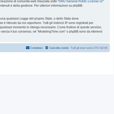
reazione di comunità web rilasciata sotto “
GNU General Public License v2
”
ntenuti e della gestione. Per ulteriori informazioni su phpBB:
e una qualsiasi Legge del proprio Stato, o dello Stato dove
è ritenuto da noi opportuno. Tutti gli indirizzi IP sono registrati per
 qualsiasi momento lo ritenga necessario. Come fruitore di questo servizio,
no senza il tuo consenso, né “ModelingTime.com” o phpBB sono da ritenersi
Contattaci
Cancella cookie
Tutti gli orari sono
UTC+02:00