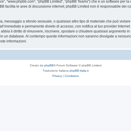
are”, “www.phpbb.com”, “phpBB Limited”, “phpBB Teams”) che è un software per la c
pBB facilita le aree di discussione internet; phpBB Limited non è responsabile dei co
ccia, messaggio a sfondo sessuale, o qualsiasi altro tipo di materiale che può violar
’immediato e permanente divieto di accesso, con notifica al tuo provider Internet se 
bbia il diritto di rimuovere, riscrivere, spostare o chiudere qualsiasi argomento in
ata in un database. Al contempo queste informazioni non saranno divulgate a nessu
ste informazioni.
Creato da
phpBB
® Forum Software © phpBB Limited
Traduzione Italiana
phpBB-Italia.it
Privacy
|
Condizioni