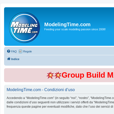
ModelingTime.com
Feeding your scale modelling passion since 2008!
FAQ
Regole
Indice
Group Build 
ModelingTime.com - Condizioni d’uso
Accedendo a “ModelingTime.com” (in seguito “noi”, “nostro”, “ModelingTime.com”
dalle condizioni d’uso seguenti non utilizzare i servizi offerti da “Modeling
frequenza queste pagine per eventuali modifiche, dato che l’uso dei servizi d