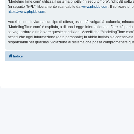
“ModelingTime.com” utilizza il sistema phpBB (in seguito “loro”, “phpBB softw
(in seguito “GPL”) liberamente scaricabile da
www.phpbb.com
. Il software ph
https://www.phpbb.com
.
Accetti di non inviare alcun tipo di offesa, oscenità, volgarità, calunnia, mina
“ModelingTime.com” è ospitato, o di una Legge internazionale. Fare ciò porta all
salvaguardare e rinforzare queste condizioni. Accetti che “ModelingTime.com” a
accetti che ogni informazione (dato personale) tu abbia inviato sia conserv
responsabili per qualsiasi violazione al sistema che possa compromettere que
Indice