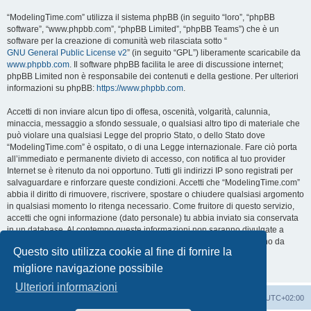
“ModelingTime.com” utilizza il sistema phpBB (in seguito “loro”, “phpBB
software”, “www.phpbb.com”, “phpBB Limited”, “phpBB Teams”) che è un
software per la creazione di comunità web rilasciata sotto “
GNU General Public License v2
” (in seguito “GPL”) liberamente scaricabile da
www.phpbb.com
. Il software phpBB facilita le aree di discussione internet;
phpBB Limited non è responsabile dei contenuti e della gestione. Per ulteriori
informazioni su phpBB:
https://www.phpbb.com
.
Accetti di non inviare alcun tipo di offesa, oscenità, volgarità, calunnia,
minaccia, messaggio a sfondo sessuale, o qualsiasi altro tipo di materiale che
può violare una qualsiasi Legge del proprio Stato, o dello Stato dove
“ModelingTime.com” è ospitato, o di una Legge internazionale. Fare ciò porta
all’immediato e permanente divieto di accesso, con notifica al tuo provider
Internet se è ritenuto da noi opportuno. Tutti gli indirizzi IP sono registrati per
salvaguardare e rinforzare queste condizioni. Accetti che “ModelingTime.com”
abbia il diritto di rimuovere, riscrivere, spostare o chiudere qualsiasi argomento
in qualsiasi momento lo ritenga necessario. Come fruitore di questo servizio,
accetti che ogni informazione (dato personale) tu abbia inviato sia conservata
in un database. Al contempo queste informazioni non saranno divulgate a
nessuno senza il tuo consenso, né “ModelingTime.com” o phpBB sono da
Questo sito utilizza cookie al fine di fornire la
ritenersi responsabili per qualsiasi violazione al sistema che possa
compromettere queste informazioni.
migliore navigazione possibile
Ulteriori informazioni
Indice
Contattaci
Cancella cookie
Tutti gli orari sono
UTC+02:00