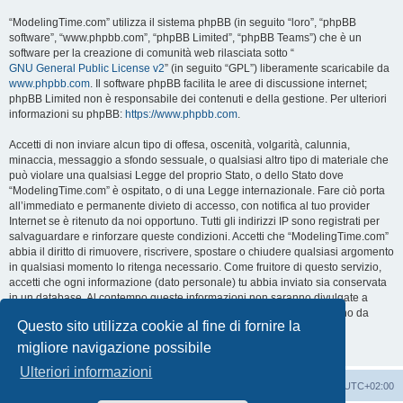
“ModelingTime.com” utilizza il sistema phpBB (in seguito “loro”, “phpBB
software”, “www.phpbb.com”, “phpBB Limited”, “phpBB Teams”) che è un
software per la creazione di comunità web rilasciata sotto “
GNU General Public License v2
” (in seguito “GPL”) liberamente scaricabile da
www.phpbb.com
. Il software phpBB facilita le aree di discussione internet;
phpBB Limited non è responsabile dei contenuti e della gestione. Per ulteriori
informazioni su phpBB:
https://www.phpbb.com
.
Accetti di non inviare alcun tipo di offesa, oscenità, volgarità, calunnia,
minaccia, messaggio a sfondo sessuale, o qualsiasi altro tipo di materiale che
può violare una qualsiasi Legge del proprio Stato, o dello Stato dove
“ModelingTime.com” è ospitato, o di una Legge internazionale. Fare ciò porta
all’immediato e permanente divieto di accesso, con notifica al tuo provider
Internet se è ritenuto da noi opportuno. Tutti gli indirizzi IP sono registrati per
salvaguardare e rinforzare queste condizioni. Accetti che “ModelingTime.com”
abbia il diritto di rimuovere, riscrivere, spostare o chiudere qualsiasi argomento
in qualsiasi momento lo ritenga necessario. Come fruitore di questo servizio,
accetti che ogni informazione (dato personale) tu abbia inviato sia conservata
in un database. Al contempo queste informazioni non saranno divulgate a
nessuno senza il tuo consenso, né “ModelingTime.com” o phpBB sono da
Questo sito utilizza cookie al fine di fornire la
ritenersi responsabili per qualsiasi violazione al sistema che possa
compromettere queste informazioni.
migliore navigazione possibile
Ulteriori informazioni
Indice
Contattaci
Cancella cookie
Tutti gli orari sono
UTC+02:00