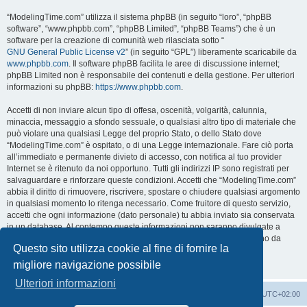
“ModelingTime.com” utilizza il sistema phpBB (in seguito “loro”, “phpBB
software”, “www.phpbb.com”, “phpBB Limited”, “phpBB Teams”) che è un
software per la creazione di comunità web rilasciata sotto “
GNU General Public License v2
” (in seguito “GPL”) liberamente scaricabile da
www.phpbb.com
. Il software phpBB facilita le aree di discussione internet;
phpBB Limited non è responsabile dei contenuti e della gestione. Per ulteriori
informazioni su phpBB:
https://www.phpbb.com
.
Accetti di non inviare alcun tipo di offesa, oscenità, volgarità, calunnia,
minaccia, messaggio a sfondo sessuale, o qualsiasi altro tipo di materiale che
può violare una qualsiasi Legge del proprio Stato, o dello Stato dove
“ModelingTime.com” è ospitato, o di una Legge internazionale. Fare ciò porta
all’immediato e permanente divieto di accesso, con notifica al tuo provider
Internet se è ritenuto da noi opportuno. Tutti gli indirizzi IP sono registrati per
salvaguardare e rinforzare queste condizioni. Accetti che “ModelingTime.com”
abbia il diritto di rimuovere, riscrivere, spostare o chiudere qualsiasi argomento
in qualsiasi momento lo ritenga necessario. Come fruitore di questo servizio,
accetti che ogni informazione (dato personale) tu abbia inviato sia conservata
in un database. Al contempo queste informazioni non saranno divulgate a
nessuno senza il tuo consenso, né “ModelingTime.com” o phpBB sono da
Questo sito utilizza cookie al fine di fornire la
ritenersi responsabili per qualsiasi violazione al sistema che possa
compromettere queste informazioni.
migliore navigazione possibile
Ulteriori informazioni
Indice
Contattaci
Cancella cookie
Tutti gli orari sono
UTC+02:00