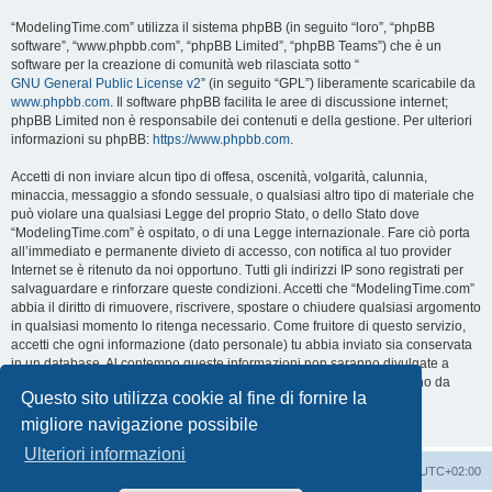
“ModelingTime.com” utilizza il sistema phpBB (in seguito “loro”, “phpBB
software”, “www.phpbb.com”, “phpBB Limited”, “phpBB Teams”) che è un
software per la creazione di comunità web rilasciata sotto “
GNU General Public License v2
” (in seguito “GPL”) liberamente scaricabile da
www.phpbb.com
. Il software phpBB facilita le aree di discussione internet;
phpBB Limited non è responsabile dei contenuti e della gestione. Per ulteriori
informazioni su phpBB:
https://www.phpbb.com
.
Accetti di non inviare alcun tipo di offesa, oscenità, volgarità, calunnia,
minaccia, messaggio a sfondo sessuale, o qualsiasi altro tipo di materiale che
può violare una qualsiasi Legge del proprio Stato, o dello Stato dove
“ModelingTime.com” è ospitato, o di una Legge internazionale. Fare ciò porta
all’immediato e permanente divieto di accesso, con notifica al tuo provider
Internet se è ritenuto da noi opportuno. Tutti gli indirizzi IP sono registrati per
salvaguardare e rinforzare queste condizioni. Accetti che “ModelingTime.com”
abbia il diritto di rimuovere, riscrivere, spostare o chiudere qualsiasi argomento
in qualsiasi momento lo ritenga necessario. Come fruitore di questo servizio,
accetti che ogni informazione (dato personale) tu abbia inviato sia conservata
in un database. Al contempo queste informazioni non saranno divulgate a
nessuno senza il tuo consenso, né “ModelingTime.com” o phpBB sono da
Questo sito utilizza cookie al fine di fornire la
ritenersi responsabili per qualsiasi violazione al sistema che possa
compromettere queste informazioni.
migliore navigazione possibile
Ulteriori informazioni
Indice
Contattaci
Cancella cookie
Tutti gli orari sono
UTC+02:00