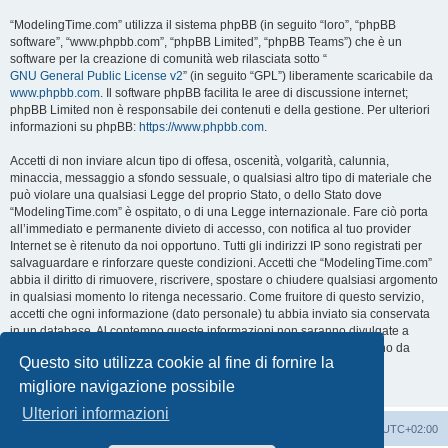
“ModelingTime.com” utilizza il sistema phpBB (in seguito “loro”, “phpBB
software”, “www.phpbb.com”, “phpBB Limited”, “phpBB Teams”) che è un
software per la creazione di comunità web rilasciata sotto “
GNU General Public License v2
” (in seguito “GPL”) liberamente scaricabile da
www.phpbb.com
. Il software phpBB facilita le aree di discussione internet;
phpBB Limited non è responsabile dei contenuti e della gestione. Per ulteriori
informazioni su phpBB:
https://www.phpbb.com
.
Accetti di non inviare alcun tipo di offesa, oscenità, volgarità, calunnia,
minaccia, messaggio a sfondo sessuale, o qualsiasi altro tipo di materiale che
può violare una qualsiasi Legge del proprio Stato, o dello Stato dove
“ModelingTime.com” è ospitato, o di una Legge internazionale. Fare ciò porta
all’immediato e permanente divieto di accesso, con notifica al tuo provider
Internet se è ritenuto da noi opportuno. Tutti gli indirizzi IP sono registrati per
salvaguardare e rinforzare queste condizioni. Accetti che “ModelingTime.com”
abbia il diritto di rimuovere, riscrivere, spostare o chiudere qualsiasi argomento
in qualsiasi momento lo ritenga necessario. Come fruitore di questo servizio,
accetti che ogni informazione (dato personale) tu abbia inviato sia conservata
in un database. Al contempo queste informazioni non saranno divulgate a
nessuno senza il tuo consenso, né “ModelingTime.com” o phpBB sono da
Questo sito utilizza cookie al fine di fornire la
ritenersi responsabili per qualsiasi violazione al sistema che possa
compromettere queste informazioni.
migliore navigazione possibile
Ulteriori informazioni
Indice
Contattaci
Cancella cookie
Tutti gli orari sono
UTC+02:00