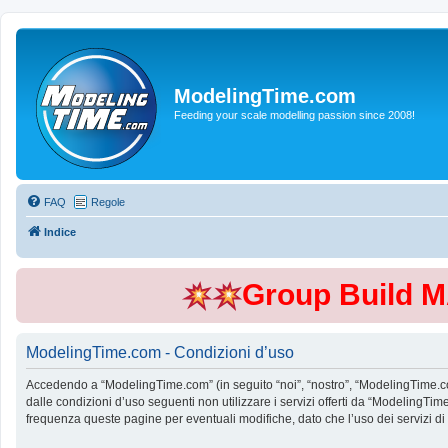
ModelingTime.com
Feeding your scale modelling passion since 2008!
FAQ
Regole
Indice
Group Build 
ModelingTime.com - Condizioni d’uso
Accedendo a “ModelingTime.com” (in seguito “noi”, “nostro”, “ModelingTime.com”
dalle condizioni d’uso seguenti non utilizzare i servizi offerti da “Modeling
frequenza queste pagine per eventuali modifiche, dato che l’uso dei servizi d