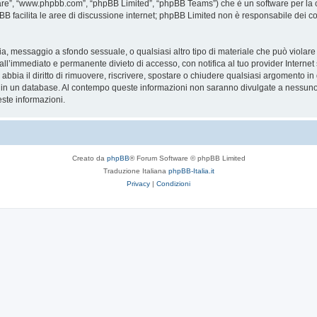
are”, “www.phpbb.com”, “phpBB Limited”, “phpBB Teams”) che è un software per la c
pBB facilita le aree di discussione internet; phpBB Limited non è responsabile dei co
ccia, messaggio a sfondo sessuale, o qualsiasi altro tipo di materiale che può violar
’immediato e permanente divieto di accesso, con notifica al tuo provider Internet se 
bbia il diritto di rimuovere, riscrivere, spostare o chiudere qualsiasi argomento in
ata in un database. Al contempo queste informazioni non saranno divulgate a nessu
ste informazioni.
Creato da
phpBB
® Forum Software © phpBB Limited
Traduzione Italiana
phpBB-Italia.it
Privacy
|
Condizioni