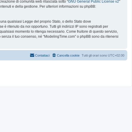
reazione di comunità web rilasciata sotto “
GNU General Public License v2
”
ntenuti e della gestione. Per ulteriori informazioni su phpBB:
e una qualsiasi Legge del proprio Stato, o dello Stato dove
è ritenuto da noi opportuno. Tutti gli indirizzi IP sono registrati per
 qualsiasi momento lo ritenga necessario. Come fruitore di questo servizio,
no senza il tuo consenso, né “ModelingTime.com” o phpBB sono da ritenersi
Contattaci
Cancella cookie
Tutti gli orari sono
UTC+02:00