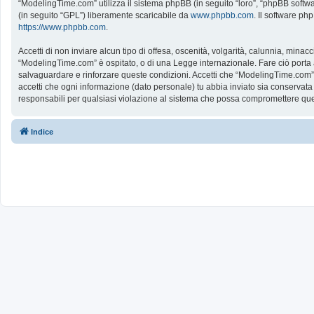
“ModelingTime.com” utilizza il sistema phpBB (in seguito “loro”, “phpBB softw
(in seguito “GPL”) liberamente scaricabile da
www.phpbb.com
. Il software ph
https://www.phpbb.com
.
Accetti di non inviare alcun tipo di offesa, oscenità, volgarità, calunnia, mina
“ModelingTime.com” è ospitato, o di una Legge internazionale. Fare ciò porta all
salvaguardare e rinforzare queste condizioni. Accetti che “ModelingTime.com” a
accetti che ogni informazione (dato personale) tu abbia inviato sia conserv
responsabili per qualsiasi violazione al sistema che possa compromettere que
Indice