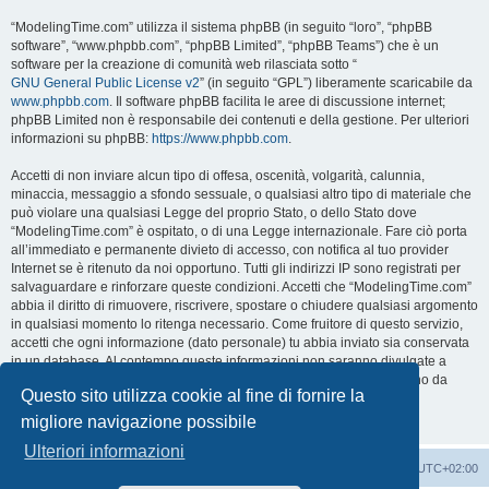
“ModelingTime.com” utilizza il sistema phpBB (in seguito “loro”, “phpBB
software”, “www.phpbb.com”, “phpBB Limited”, “phpBB Teams”) che è un
software per la creazione di comunità web rilasciata sotto “
GNU General Public License v2
” (in seguito “GPL”) liberamente scaricabile da
www.phpbb.com
. Il software phpBB facilita le aree di discussione internet;
phpBB Limited non è responsabile dei contenuti e della gestione. Per ulteriori
informazioni su phpBB:
https://www.phpbb.com
.
Accetti di non inviare alcun tipo di offesa, oscenità, volgarità, calunnia,
minaccia, messaggio a sfondo sessuale, o qualsiasi altro tipo di materiale che
può violare una qualsiasi Legge del proprio Stato, o dello Stato dove
“ModelingTime.com” è ospitato, o di una Legge internazionale. Fare ciò porta
all’immediato e permanente divieto di accesso, con notifica al tuo provider
Internet se è ritenuto da noi opportuno. Tutti gli indirizzi IP sono registrati per
salvaguardare e rinforzare queste condizioni. Accetti che “ModelingTime.com”
abbia il diritto di rimuovere, riscrivere, spostare o chiudere qualsiasi argomento
in qualsiasi momento lo ritenga necessario. Come fruitore di questo servizio,
accetti che ogni informazione (dato personale) tu abbia inviato sia conservata
in un database. Al contempo queste informazioni non saranno divulgate a
nessuno senza il tuo consenso, né “ModelingTime.com” o phpBB sono da
Questo sito utilizza cookie al fine di fornire la
ritenersi responsabili per qualsiasi violazione al sistema che possa
compromettere queste informazioni.
migliore navigazione possibile
Ulteriori informazioni
Indice
Contattaci
Cancella cookie
Tutti gli orari sono
UTC+02:00