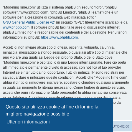
“ModelingTime.com” utilizza il sistema phpBB (in seguito “loro”, “phpBB
software”, “www.phpbb.com”, “phpBB Limited”, “phpBB Teams”) che è un
software per la creazione di comunità web rilasciata sotto “
GNU General Public License v2
” (in seguito “GPL”) liberamente scaricabile da
www.phpbb.com
. Il software phpBB facilita le aree di discussione internet;
phpBB Limited non è responsabile dei contenuti e della gestione. Per ulteriori
informazioni su phpBB:
https://www.phpbb.com
.
Accetti di non inviare alcun tipo di offesa, oscenità, volgarità, calunnia,
minaccia, messaggio a sfondo sessuale, o qualsiasi altro tipo di materiale che
può violare una qualsiasi Legge del proprio Stato, o dello Stato dove
“ModelingTime.com” è ospitato, o di una Legge internazionale. Fare ciò porta
all’immediato e permanente divieto di accesso, con notifica al tuo provider
Internet se è ritenuto da noi opportuno. Tutti gli indirizzi IP sono registrati per
salvaguardare e rinforzare queste condizioni. Accetti che “ModelingTime.com”
abbia il diritto di rimuovere, riscrivere, spostare o chiudere qualsiasi argomento
in qualsiasi momento lo ritenga necessario. Come fruitore di questo servizio,
accetti che ogni informazione (dato personale) tu abbia inviato sia conservata
in un database. Al contempo queste informazioni non saranno divulgate a
nessuno senza il tuo consenso, né “ModelingTime.com” o phpBB sono da
Questo sito utilizza cookie al fine di fornire la
ritenersi responsabili per qualsiasi violazione al sistema che possa
compromettere queste informazioni.
migliore navigazione possibile
Ulteriori informazioni
Indice
Contattaci
Cancella cookie
Tutti gli orari sono
UTC+02:00