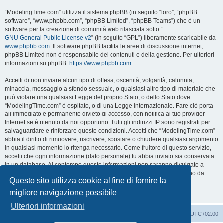
“ModelingTime.com” utilizza il sistema phpBB (in seguito “loro”, “phpBB
software”, “www.phpbb.com”, “phpBB Limited”, “phpBB Teams”) che è un
software per la creazione di comunità web rilasciata sotto “
GNU General Public License v2
” (in seguito “GPL”) liberamente scaricabile da
www.phpbb.com
. Il software phpBB facilita le aree di discussione internet;
phpBB Limited non è responsabile dei contenuti e della gestione. Per ulteriori
informazioni su phpBB:
https://www.phpbb.com
.
Accetti di non inviare alcun tipo di offesa, oscenità, volgarità, calunnia,
minaccia, messaggio a sfondo sessuale, o qualsiasi altro tipo di materiale che
può violare una qualsiasi Legge del proprio Stato, o dello Stato dove
“ModelingTime.com” è ospitato, o di una Legge internazionale. Fare ciò porta
all’immediato e permanente divieto di accesso, con notifica al tuo provider
Internet se è ritenuto da noi opportuno. Tutti gli indirizzi IP sono registrati per
salvaguardare e rinforzare queste condizioni. Accetti che “ModelingTime.com”
abbia il diritto di rimuovere, riscrivere, spostare o chiudere qualsiasi argomento
in qualsiasi momento lo ritenga necessario. Come fruitore di questo servizio,
accetti che ogni informazione (dato personale) tu abbia inviato sia conservata
in un database. Al contempo queste informazioni non saranno divulgate a
nessuno senza il tuo consenso, né “ModelingTime.com” o phpBB sono da
Questo sito utilizza cookie al fine di fornire la
ritenersi responsabili per qualsiasi violazione al sistema che possa
compromettere queste informazioni.
migliore navigazione possibile
Ulteriori informazioni
Indice
Contattaci
Cancella cookie
Tutti gli orari sono
UTC+02:00