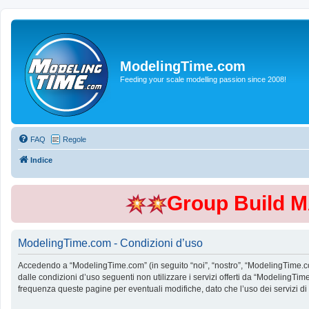
ModelingTime.com
Feeding your scale modelling passion since 2008!
FAQ
Regole
Indice
Group Build 
ModelingTime.com - Condizioni d’uso
Accedendo a “ModelingTime.com” (in seguito “noi”, “nostro”, “ModelingTime.com”
dalle condizioni d’uso seguenti non utilizzare i servizi offerti da “Modeling
frequenza queste pagine per eventuali modifiche, dato che l’uso dei servizi d