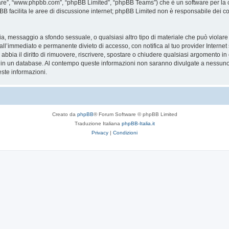
are”, “www.phpbb.com”, “phpBB Limited”, “phpBB Teams”) che è un software per la c
pBB facilita le aree di discussione internet; phpBB Limited non è responsabile dei co
ccia, messaggio a sfondo sessuale, o qualsiasi altro tipo di materiale che può violar
’immediato e permanente divieto di accesso, con notifica al tuo provider Internet se 
bbia il diritto di rimuovere, riscrivere, spostare o chiudere qualsiasi argomento in
ata in un database. Al contempo queste informazioni non saranno divulgate a nessu
ste informazioni.
Creato da
phpBB
® Forum Software © phpBB Limited
Traduzione Italiana
phpBB-Italia.it
Privacy
|
Condizioni