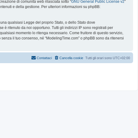
reazione di comunità web rilasciata sotto “
GNU General Public License v2
”
ntenuti e della gestione. Per ulteriori informazioni su phpBB:
e una qualsiasi Legge del proprio Stato, o dello Stato dove
è ritenuto da noi opportuno. Tutti gli indirizzi IP sono registrati per
 qualsiasi momento lo ritenga necessario. Come fruitore di questo servizio,
no senza il tuo consenso, né “ModelingTime.com” o phpBB sono da ritenersi
Contattaci
Cancella cookie
Tutti gli orari sono
UTC+02:00