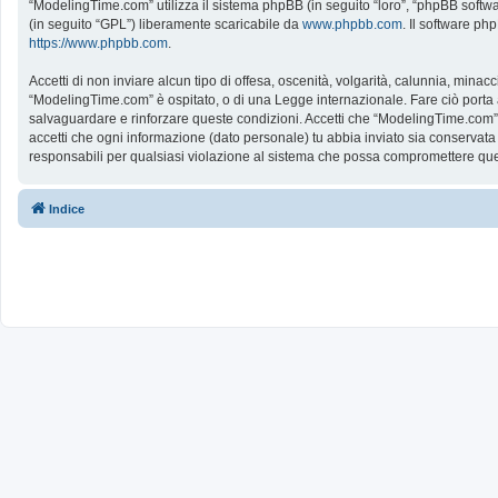
“ModelingTime.com” utilizza il sistema phpBB (in seguito “loro”, “phpBB softw
(in seguito “GPL”) liberamente scaricabile da
www.phpbb.com
. Il software ph
https://www.phpbb.com
.
Accetti di non inviare alcun tipo di offesa, oscenità, volgarità, calunnia, mina
“ModelingTime.com” è ospitato, o di una Legge internazionale. Fare ciò porta all
salvaguardare e rinforzare queste condizioni. Accetti che “ModelingTime.com” a
accetti che ogni informazione (dato personale) tu abbia inviato sia conserv
responsabili per qualsiasi violazione al sistema che possa compromettere que
Indice