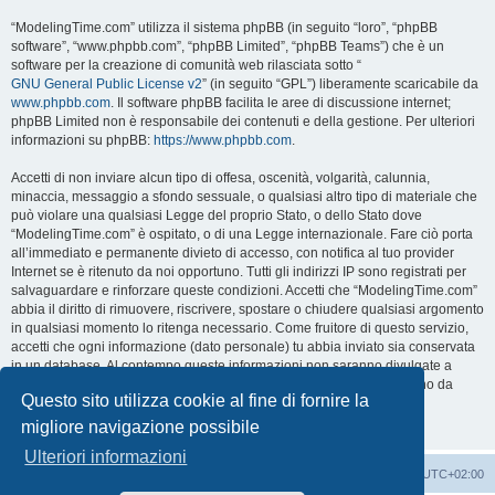
“ModelingTime.com” utilizza il sistema phpBB (in seguito “loro”, “phpBB
software”, “www.phpbb.com”, “phpBB Limited”, “phpBB Teams”) che è un
software per la creazione di comunità web rilasciata sotto “
GNU General Public License v2
” (in seguito “GPL”) liberamente scaricabile da
www.phpbb.com
. Il software phpBB facilita le aree di discussione internet;
phpBB Limited non è responsabile dei contenuti e della gestione. Per ulteriori
informazioni su phpBB:
https://www.phpbb.com
.
Accetti di non inviare alcun tipo di offesa, oscenità, volgarità, calunnia,
minaccia, messaggio a sfondo sessuale, o qualsiasi altro tipo di materiale che
può violare una qualsiasi Legge del proprio Stato, o dello Stato dove
“ModelingTime.com” è ospitato, o di una Legge internazionale. Fare ciò porta
all’immediato e permanente divieto di accesso, con notifica al tuo provider
Internet se è ritenuto da noi opportuno. Tutti gli indirizzi IP sono registrati per
salvaguardare e rinforzare queste condizioni. Accetti che “ModelingTime.com”
abbia il diritto di rimuovere, riscrivere, spostare o chiudere qualsiasi argomento
in qualsiasi momento lo ritenga necessario. Come fruitore di questo servizio,
accetti che ogni informazione (dato personale) tu abbia inviato sia conservata
in un database. Al contempo queste informazioni non saranno divulgate a
nessuno senza il tuo consenso, né “ModelingTime.com” o phpBB sono da
Questo sito utilizza cookie al fine di fornire la
ritenersi responsabili per qualsiasi violazione al sistema che possa
compromettere queste informazioni.
migliore navigazione possibile
Ulteriori informazioni
Indice
Contattaci
Cancella cookie
Tutti gli orari sono
UTC+02:00