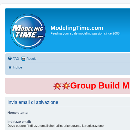
ModelingTime.com
Feeding your scale modelling passion since 2008!
FAQ
Regole
Indice
Group Build 
Invia email di attivazione
Nome utente:
Indirizzo email:
Deve essere l’indirizzo email che hai inserito durante la registrazione.