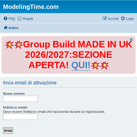
ModelingTime.com
FAQ
Regole
Iscriviti
Login
Indice
Group Build MADE IN UK
2026/2027:SEZIONE
APERTA!
QUI!
Invia email di attivazione
Nome utente:
Indirizzo email:
Deve essere l’indirizzo email che hai inserito durante la registrazione.