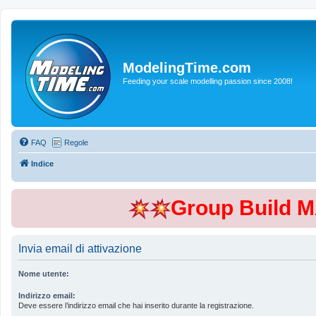
ModelingTime.com
Feeding your scale modelling passion since 2008!
FAQ
Regole
Indice
Group Build 
Invia email di attivazione
Nome utente:
Indirizzo email:
Deve essere l’indirizzo email che hai inserito durante la registrazione.