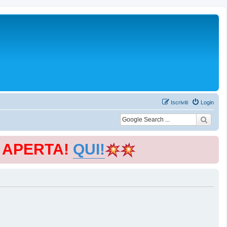
Iscriviti
Login
E APERTA!
QUI!