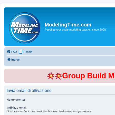
ModelingTime.com
Feeding your scale modelling passion since 2008!
FAQ
Regole
Indice
Group Build 
Invia email di attivazione
Nome utente:
Indirizzo email:
Deve essere l’indirizzo email che hai inserito durante la registrazione.