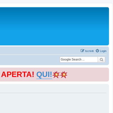
Iscriviti
Login
E APERTA!
QUI!