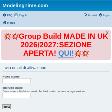
ModelingTime.com
FAQ
Regole
Iscriviti
Login
Indice
Group Build MADE IN UK
2026/2027:SEZIONE
APERTA!
QUI!
Invia email di attivazione
Nome utente:
Indirizzo email:
Deve essere l’indirizzo email che hai inserito durante la registrazione.