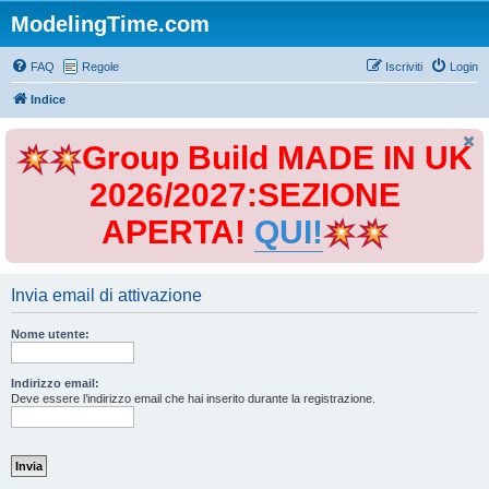
ModelingTime.com
FAQ
Regole
Iscriviti
Login
Indice
Group Build MADE IN UK
2026/2027:SEZIONE
APERTA!
QUI!
Invia email di attivazione
Nome utente:
Indirizzo email:
Deve essere l’indirizzo email che hai inserito durante la registrazione.