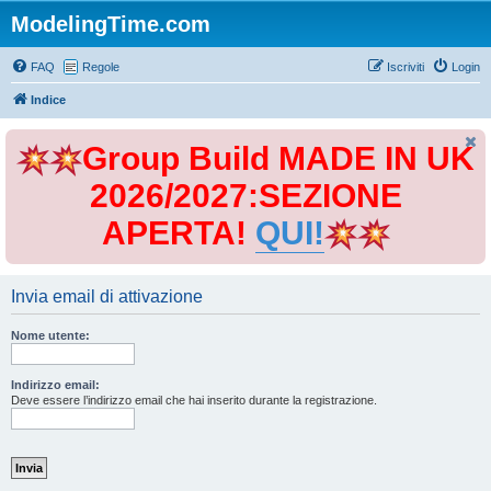
ModelingTime.com
FAQ
Regole
Iscriviti
Login
Indice
Group Build MADE IN UK
2026/2027:SEZIONE
APERTA!
QUI!
Invia email di attivazione
Nome utente:
Indirizzo email:
Deve essere l’indirizzo email che hai inserito durante la registrazione.