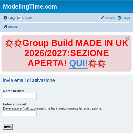
ModelingTime.com
FAQ
Regole
Iscriviti
Login
Indice
Group Build MADE IN UK
2026/2027:SEZIONE
APERTA!
QUI!
Invia email di attivazione
Nome utente:
Indirizzo email:
Deve essere l’indirizzo email che hai inserito durante la registrazione.