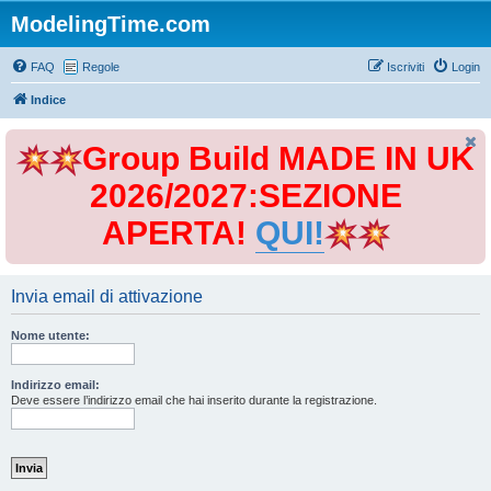
ModelingTime.com
FAQ
Regole
Iscriviti
Login
Indice
Group Build MADE IN UK
2026/2027:SEZIONE
APERTA!
QUI!
Invia email di attivazione
Nome utente:
Indirizzo email:
Deve essere l’indirizzo email che hai inserito durante la registrazione.