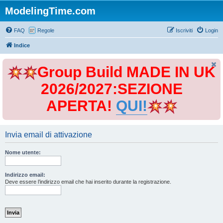
ModelingTime.com
FAQ
Regole
Iscriviti
Login
Indice
Group Build MADE IN UK
2026/2027:SEZIONE
APERTA!
QUI!
Invia email di attivazione
Nome utente:
Indirizzo email:
Deve essere l’indirizzo email che hai inserito durante la registrazione.