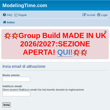
ModelingTime.com
FAQ
Regole
Iscriviti
Login
Indice
Group Build MADE IN UK
2026/2027:SEZIONE
APERTA!
QUI!
Invia email di attivazione
Nome utente:
Indirizzo email:
Deve essere l’indirizzo email che hai inserito durante la registrazione.