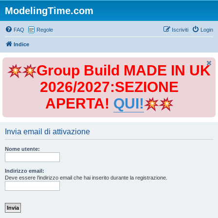
ModelingTime.com
FAQ
Regole
Iscriviti
Login
Indice
Group Build MADE IN UK
2026/2027:SEZIONE
APERTA!
QUI!
Invia email di attivazione
Nome utente:
Indirizzo email:
Deve essere l’indirizzo email che hai inserito durante la registrazione.