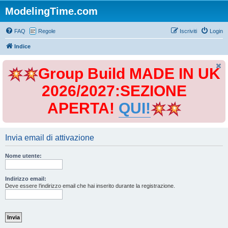
ModelingTime.com
FAQ
Regole
Iscriviti
Login
Indice
Group Build MADE IN UK
2026/2027:SEZIONE
APERTA!
QUI!
Invia email di attivazione
Nome utente:
Indirizzo email:
Deve essere l’indirizzo email che hai inserito durante la registrazione.