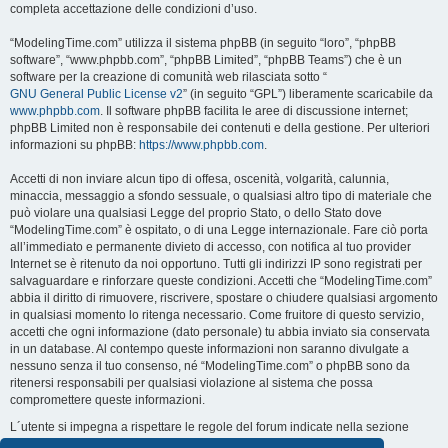
completa accettazione delle condizioni d’uso.
“ModelingTime.com” utilizza il sistema phpBB (in seguito “loro”, “phpBB
software”, “www.phpbb.com”, “phpBB Limited”, “phpBB Teams”) che è un
software per la creazione di comunità web rilasciata sotto “
GNU General Public License v2
” (in seguito “GPL”) liberamente scaricabile da
www.phpbb.com
. Il software phpBB facilita le aree di discussione internet;
phpBB Limited non è responsabile dei contenuti e della gestione. Per ulteriori
informazioni su phpBB:
https://www.phpbb.com
.
Accetti di non inviare alcun tipo di offesa, oscenità, volgarità, calunnia,
minaccia, messaggio a sfondo sessuale, o qualsiasi altro tipo di materiale che
può violare una qualsiasi Legge del proprio Stato, o dello Stato dove
“ModelingTime.com” è ospitato, o di una Legge internazionale. Fare ciò porta
all’immediato e permanente divieto di accesso, con notifica al tuo provider
Internet se è ritenuto da noi opportuno. Tutti gli indirizzi IP sono registrati per
salvaguardare e rinforzare queste condizioni. Accetti che “ModelingTime.com”
abbia il diritto di rimuovere, riscrivere, spostare o chiudere qualsiasi argomento
in qualsiasi momento lo ritenga necessario. Come fruitore di questo servizio,
accetti che ogni informazione (dato personale) tu abbia inviato sia conservata
in un database. Al contempo queste informazioni non saranno divulgate a
nessuno senza il tuo consenso, né “ModelingTime.com” o phpBB sono da
ritenersi responsabili per qualsiasi violazione al sistema che possa
compromettere queste informazioni.
L´utente si impegna a rispettare le regole del forum indicate nella sezione
seguente "Regole":
Guarda le regole del Forum