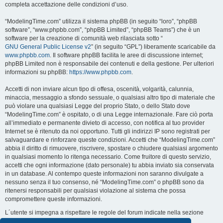
completa accettazione delle condizioni d’uso.
“ModelingTime.com” utilizza il sistema phpBB (in seguito “loro”, “phpBB
software”, “www.phpbb.com”, “phpBB Limited”, “phpBB Teams”) che è un
software per la creazione di comunità web rilasciata sotto “
GNU General Public License v2
” (in seguito “GPL”) liberamente scaricabile da
www.phpbb.com
. Il software phpBB facilita le aree di discussione internet;
phpBB Limited non è responsabile dei contenuti e della gestione. Per ulteriori
informazioni su phpBB:
https://www.phpbb.com
.
Accetti di non inviare alcun tipo di offesa, oscenità, volgarità, calunnia,
minaccia, messaggio a sfondo sessuale, o qualsiasi altro tipo di materiale che
può violare una qualsiasi Legge del proprio Stato, o dello Stato dove
“ModelingTime.com” è ospitato, o di una Legge internazionale. Fare ciò porta
all’immediato e permanente divieto di accesso, con notifica al tuo provider
Internet se è ritenuto da noi opportuno. Tutti gli indirizzi IP sono registrati per
salvaguardare e rinforzare queste condizioni. Accetti che “ModelingTime.com”
abbia il diritto di rimuovere, riscrivere, spostare o chiudere qualsiasi argomento
in qualsiasi momento lo ritenga necessario. Come fruitore di questo servizio,
accetti che ogni informazione (dato personale) tu abbia inviato sia conservata
in un database. Al contempo queste informazioni non saranno divulgate a
nessuno senza il tuo consenso, né “ModelingTime.com” o phpBB sono da
ritenersi responsabili per qualsiasi violazione al sistema che possa
compromettere queste informazioni.
L´utente si impegna a rispettare le regole del forum indicate nella sezione
seguente "Regole":
Guarda le regole del Forum