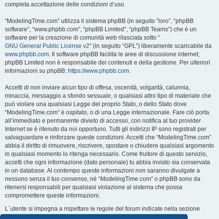
completa accettazione delle condizioni d’uso.
“ModelingTime.com” utilizza il sistema phpBB (in seguito “loro”, “phpBB
software”, “www.phpbb.com”, “phpBB Limited”, “phpBB Teams”) che è un
software per la creazione di comunità web rilasciata sotto “
GNU General Public License v2
” (in seguito “GPL”) liberamente scaricabile da
www.phpbb.com
. Il software phpBB facilita le aree di discussione internet;
phpBB Limited non è responsabile dei contenuti e della gestione. Per ulteriori
informazioni su phpBB:
https://www.phpbb.com
.
Accetti di non inviare alcun tipo di offesa, oscenità, volgarità, calunnia,
minaccia, messaggio a sfondo sessuale, o qualsiasi altro tipo di materiale che
può violare una qualsiasi Legge del proprio Stato, o dello Stato dove
“ModelingTime.com” è ospitato, o di una Legge internazionale. Fare ciò porta
all’immediato e permanente divieto di accesso, con notifica al tuo provider
Internet se è ritenuto da noi opportuno. Tutti gli indirizzi IP sono registrati per
salvaguardare e rinforzare queste condizioni. Accetti che “ModelingTime.com”
abbia il diritto di rimuovere, riscrivere, spostare o chiudere qualsiasi argomento
in qualsiasi momento lo ritenga necessario. Come fruitore di questo servizio,
accetti che ogni informazione (dato personale) tu abbia inviato sia conservata
in un database. Al contempo queste informazioni non saranno divulgate a
nessuno senza il tuo consenso, né “ModelingTime.com” o phpBB sono da
ritenersi responsabili per qualsiasi violazione al sistema che possa
compromettere queste informazioni.
L´utente si impegna a rispettare le regole del forum indicate nella sezione
seguente "Regole":
Guarda le regole del Forum